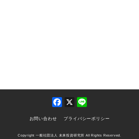
F
X
Li
a
n
お問い合わせ
プライバシーポリシー
c
e
e
Copyright 一般社団法人 未来投資研究所 All Rights Reserved.