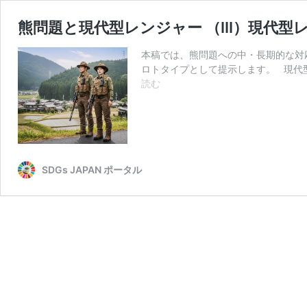
熊問題と現代型レンジャー （III）現代
本稿では、熊問題への中・長期的な対
ロトタイプとして提示します。 現代型
熊
読む
問
題
と
現
代
型
SDGs JAPAN ポータル
レ
ン
ジ
ャ
ー
（III）
現
代
型