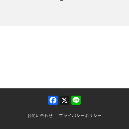
F
X
Li
a
n
お問い合わせ
プライバシーポリシー
c
e
e