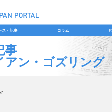
ース・記事
コラム
F
記事
イアン・ゴズリング
グ