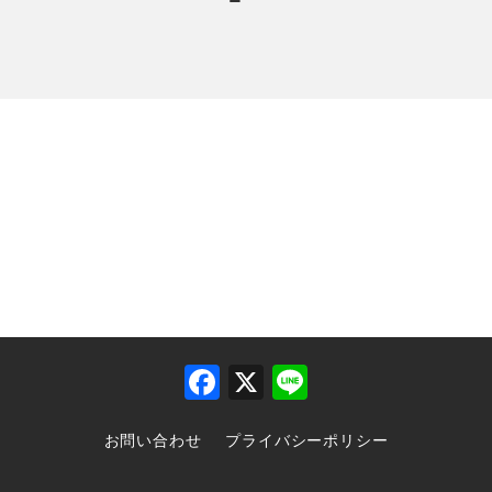
F
X
Li
a
n
お問い合わせ
プライバシーポリシー
c
e
e