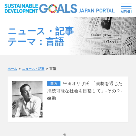
ニュース・記事
テーマ：言語
ホーム
ニュース・記事
言語
平田オリザ氏 「演劇を通じた
国内
持続可能な社会を目指して」-その２-
始動
1