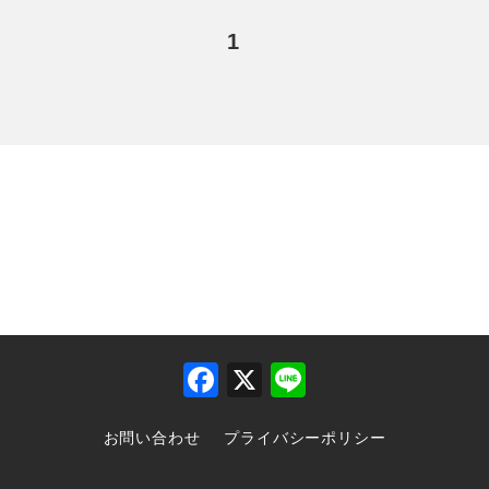
1
F
X
Li
a
n
お問い合わせ
プライバシーポリシー
c
e
e