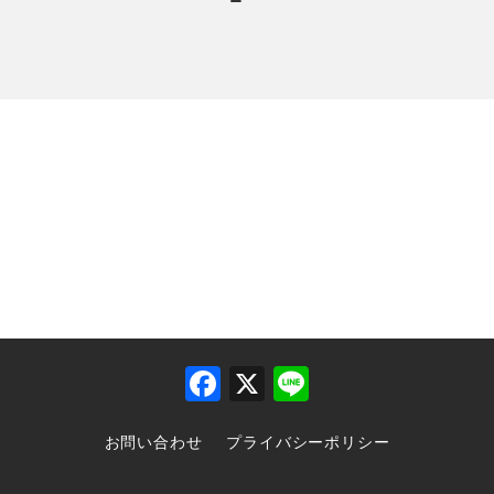
F
X
Li
a
n
お問い合わせ
プライバシーポリシー
c
e
e