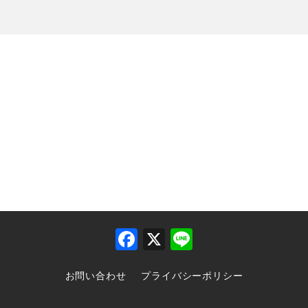
F
X
Li
a
n
お問い合わせ
プライバシーポリシー
c
e
e