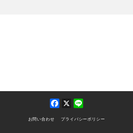
F
X
Li
a
n
お問い合わせ
プライバシーポリシー
c
e
e