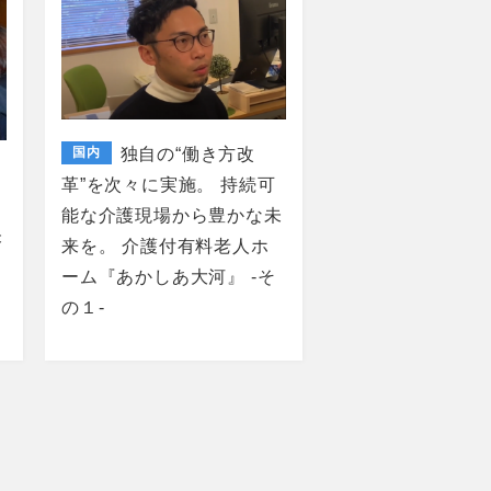
国内
独自の“働き方改
革”を次々に実施。 持続可
能な介護現場から豊かな未
未
来を。 介護付有料老人ホ
ーム『あかしあ大河』 -そ
の１-