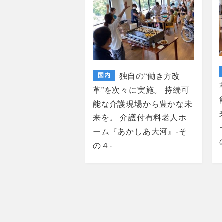
国内
独自の“働き方改
革”を次々に実施。 持続可
能な介護現場から豊かな未
来を。 介護付有料老人ホ
ーム『あかしあ大河』-そ
の４-