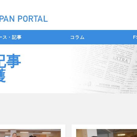
ース・記事
コラム
F
記事
護