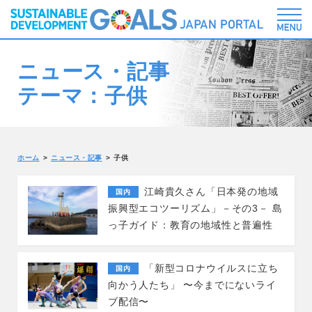
ニュース・記事
テーマ：子供
ホーム
ニュース・記事
子供
江崎貴久さん「日本発の地域
国内
振興型エコツーリズム」－その3－ 島
っ子ガイド：教育の地域性と普遍性
「新型コロナウイルスに立ち
国内
向かう人たち」 〜今までにないライ
ブ配信〜