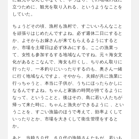
立つために、観光を取り入れる、というようなことを
していた。
ちょうどその頃、漁村も漁村で、すごいいろんなこと
を頑張りはじめたんですよね。必ず週休二日にすると
か、よそからお嫁さんが来てもらえるようにすると
か、市場を土曜日は必ず休みにする。ここの漁業っ
て、女性も参加するする地域なんですね。元々海女文
化があるとこなんで、海女も行くし、ちりめん取りに
行ったり、一本釣りにいったりするのも、奥さん一緒
に行く地域なんですよ。そやから、夫婦が共に漁業に
行っちゃうと、本当に子供が、うちにほったらかしに
なるんですよね。ちゃんと家族の時間が持てるように
なって、ということと。後はその、島に若い人たちが
帰って来た時に、ちゃんと漁夫ができるように 、とい
うことを、すごい漁協のほうで考えて、効率よくして
いったりとか、市場を大きくして衛生管理をすると
か。
あと、当時５０代、６０代の漁師さんたちが、若いも