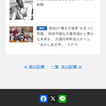
始動
独自の“働き方改革”を次々に
国内
実施。 持続可能な介護現場から豊か
な未来を。 介護付有料老人ホーム
『あかしあ大河』 -その３-
≪ 前の記事
一覧
次の記事 ≫
F
X
Li