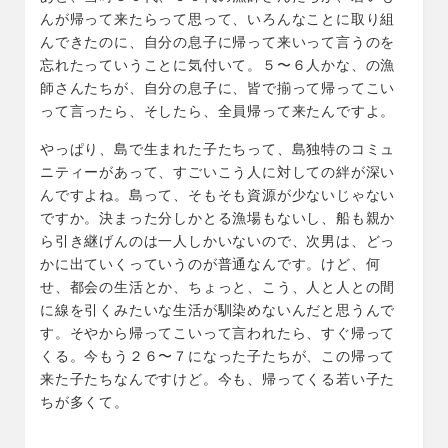
んが帰って来たらって思って、いろんなことに取り組
んできたのに、自分の息子に帰って来いって言うのを
忘れたっていうことに気付いて。５〜６人かな、の漁
師さんたちが、自分の息子に、皆で揃って帰ってこい
って言ったら、そしたら、全員帰って来たんですよ。
やっぱり、島で生まれた子たちって、島独特のコミュ
ニティーがあって、すごいこう人に対しての絆が深い
んですよね。島って、そもそも資源が少ないじゃない
ですか。決まった分しかとる漁場もないし、船も親か
ら引き継げんのは一人しかいないので、次男は、どっ
かに出ていくっていうのが普通なんです。けど、何
せ、都会の生活とか、ちょっと、こう、人と人との間
に線を引くみたいな生活が馴染めないんだと思うんで
す。そやから帰ってこいって言われたら、すぐ帰って
くる。今もう２６〜７になった子たちが、この帰って
来た子たちなんですけど。今も、帰ってくる若い子た
ちが多くて。