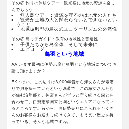
その② 釣りの体験ツアー：観光客に地元の資源を楽し
んでもらう
無人島ツアー：資源を守るのは地元の人たち
観光が土地の人と関わらないとできないとい
うこと
地域振興型の鳥羽式エコツーリズムの必然性
その③ 島っ子ガイド：教育の地域性と普遍性
子供たちから島全体、そして未来に
エピローグ
鳥羽という地域
AA：-まず最初に伊勢志摩と鳥羽という地域についてお
話し頂けますか？
EK：はい。この辺りは3,000年昔から海女さんが素潜
りで貝を採っていたという漁港で、この海女さんたち
が住む沿岸部と、神宮さんがずっと守り続ける森とを
合わせて、伊勢志摩国立公園というエリアになってい
るところです。昔から、お伊勢参りにこられるたくさ
んのお客様をお迎えし続けてきて、もう長い歴史を持
っている、そんな地域ですね。