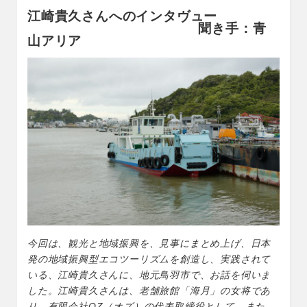
o
江崎貴久さんへのインタヴュー
o
聞き手：青
山アリア
k
今回は、観光と地域振興を、見事にまとめ上げ、日本
発の地域振興型エコツーリズムを創造し、実践されて
いる、江崎貴久さんに、地元鳥羽市で、お話を伺いま
した。江崎貴久さんは、老舗旅館「海月」の女将であ
り、有限会社OZ（オズ）の代表取締役として、また、