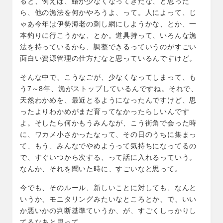
ると、例えば、鰆が少なくなってきたな、と思った
ら、他の漁法を何かやろうよ、って。人によって、じ
ゃあ今年は伊勢海老の刺し網にしようかな、とか、一
本釣りに行こうかな、とか。道具持って、いろんな漁
法を持っているから、調整できるっていうのがすごい
面白い資源管理の仕方だなと思っているんですけど。
そんな中で、こうなごが、少なくなってしまって、も
う7～8年、漁がストップしているんですね。それで、
天然わかめを、最近とるようになったんですけど、思
ったよりわかめがまだ育ってなかったらしいんです
よ。そしたら何かもうみんなが、こう街角で会った時
に、ワカメ小さかったなって、その日のうちに集まっ
て、もう、みんなでやめようって気持ちになってるの
で、すぐいつから次する、って話に入れるっていう。
なんか、それを聞いた時に、すごいなと思って。
今でも、そのルール、新しいことに対しても、なんと
いうか、モニタリングみたいなところとか、で、いい
か悪いかの判断基準ていうか、が、すごくしっかりし
てるなあと思って。