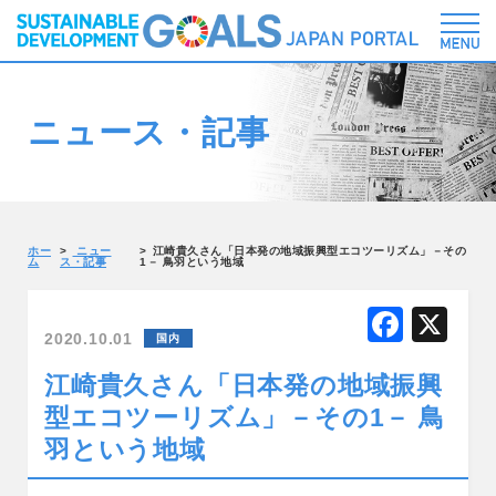
ニュース・記事
ホー
ニュー
江崎貴久さん「日本発の地域振興型エコツーリズム」－その
ム
ス・記事
1－ 鳥羽という地域
F
X
2020.10.01
国内
a
江崎貴久さん「日本発の地域振興
c
型エコツーリズム」－その1－ 鳥
e
羽という地域
b