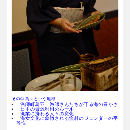
その➀ 鳥羽という地域
漁師町鳥羽：漁師さんたちが守る海の豊かさ
日本の資源利用のルール
漁業に携わる人々の変化
海女文化に象徴される漁村のジェンダーの平
等性