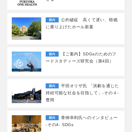
公約破綻 高くて遅い、暗礁
国内
に乗り上げたホール新案
【ご案内】SDGsのためのフ
国内
ードスタディーズ研究会（第4回）
平田オリザ氏 「演劇を通じた
国内
持続可能な社会を目指して」-その４-
豊岡
青栁幸利氏へのインタビュー
国内
-その4- SDGs