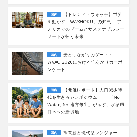
【トレンド・ウォッチ】世界
国内
を動かす「WASHOKU」の知恵― ア
メリカでのブームとサステナブルシー
フードが拓く未来
光とつながりのゲート：
国内
WVAC 2026における竹あかりカーボ
ンゲート
【開催レポート】人口減少時
国内
代を生きるシンポジウム ―― 「No
Water, No 地方創生」が示す、水循環
日本への新境地
熊問題と現代型レンジャー
国内