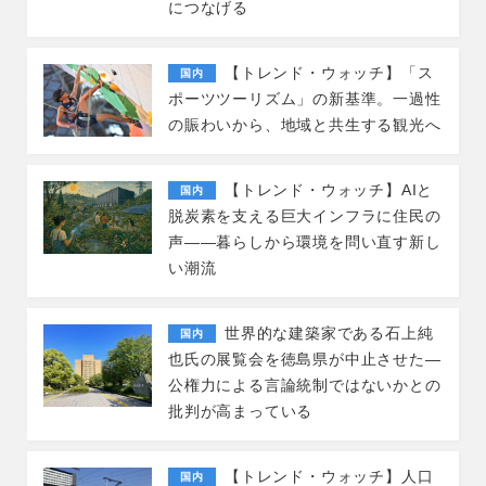
につなげる
【トレンド・ウォッチ】「ス
国内
ポーツツーリズム」の新基準。一過性
の賑わいから、地域と共生する観光へ
【トレンド・ウォッチ】AIと
国内
脱炭素を支える巨大インフラに住民の
声――暮らしから環境を問い直す新し
い潮流
世界的な建築家である石上純
国内
也氏の展覧会を徳島県が中止させた―
公権力による言論統制ではないかとの
批判が高まっている
【トレンド・ウォッチ】人口
国内