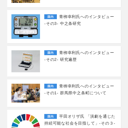
青栁幸利氏へのインタビュー
国内
-その3- 中之条研究
青栁幸利氏へのインタビュー
国内
-その2- 研究遍歴
青栁幸利氏へのインタビュー
国内
-その1- 群馬県中之条町について
平田オリザ氏 「演劇を通じた
国内
持続可能な社会を目指して」-その３-