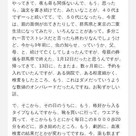
やってきて、夜も昼も関係ないんで、もう、思った
ら、論文を書き続けてた、みたいなことが、４０代ま
でずーっと続いてて。で、５０代になったら、今度
は、親の面倒が出てきたりして、群馬県と東京の二重
生活になってみたり、いろんなことがあって。多分こ
れ一言でストレスだと言ったら終わりなんでしょうけ
ど。今から3年前に、虫の知らせ、っていうか、父、
母、と、続けて亡くしてしまったんですが、母親の葬
儀を群馬県で終えた、1月12日だったと思うんですが、
帰ってきて、13日に、たまたま、数ヶ月前に、予約を
入れていたんですが、ある病院で、ある程度細かく、
検査をしたところ、もう、これはダメだっていうよう
な数値のオンパレードだったんですね。お恥ずかしい
話。
で、そこから、その日のうちに、もう、格好から入る
タイプなもんですから、靴を買いに行って、ウエアを
買って、そこからもうとにかく毎日この８０００歩20
分をめどに、歩き始めたところ、もう、劇的に、血液
検査の結果だとかが変わってですね、今、薬も飲まず