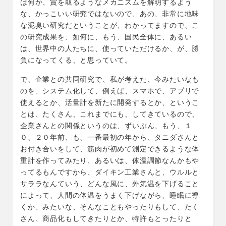
は何か、賞を取るようなメカニズムを解明するよう
な、かっこいい研究ではないので、あの、非常に地味
な泥臭い研究だということが、わかってますので、こ
の研究成果を、如何に、もう、国民全体に、あるい
は、世界中の人たちに、使っていただけるか、が、勝
負になってくる、と思っていて。
で、企業との共同研究で、私が考えた、今みたいなも
のを、システム化して、例えば、スマホで、アプリで
使えるとか、活量計を新たに開発するとか、というこ
とは、たくさん、これまでにも、してきているので、
企業さんとの関係というのは、ずいぶん、もう、１
０、２０年前、も、一番最初の年から、タニダさんと
お付き合いをして、筋肉が初めて測定できるような体
重計を作ってみたり、あるいは、体温調節なんかもや
ってるもんですから、ダイキン工業さんと、ウルルと
サララなんていう、どんな風に、外気温を下げること
によって、人間の体温をうまく下げながら、睡眠に導
くか、みたいな、そんなこともやったりもして、たく
さん、商品化もしてきたりとか、特許もとったりと