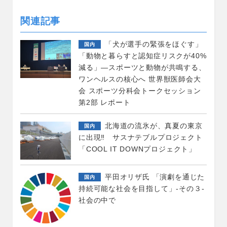
関連記事
「犬が選手の緊張をほぐす」
国内
「動物と暮らすと認知症リスクが40%
減る」―スポーツと動物が共鳴する、
ワンヘルスの核心へ 世界獣医師会大
会 スポーツ分科会トークセッション
第2部 レポート
北海道の流氷が、真夏の東京
国内
に出現‼ サスナテブルプロジェクト
「COOL IT DOWNプロジェクト」
平田オリザ氏 「演劇を通じた
国内
持続可能な社会を目指して」-その３-
社会の中で