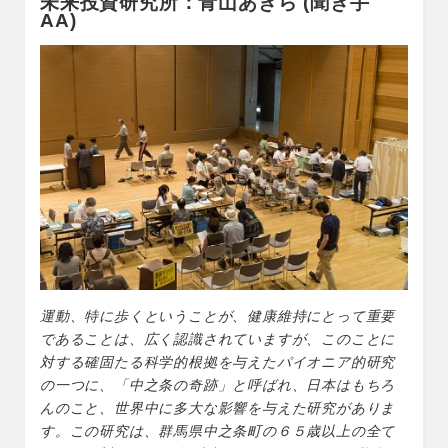
未来投資研究所：青山あきら (聞き手
o
AA)
k
運動、特に歩くということが、健康維持にとって重要
であることは、広く認識されていますが、このことに
対する確固たる科学的根拠を与えたパイオニア的研究
の一つに、「中之条の奇跡」と呼ばれ、日本はもちろ
んのこと、世界中に多大な影響を与えた研究がありま
す。この研究は、群馬県中之条町の６５歳以上の全て