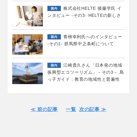
株式会社HELTE 後藤学氏 イ
国内
ンタビュー -その3- HELTEの新しさ
青栁幸利氏へのインタビュー
国内
-その1- 群馬県中之条町について
江崎貴久さん「日本発の地域
国内
振興型エコツーリズム」－その3－ 島
っ子ガイド：教育の地域性と普遍性
≪ 前の記事
一覧
次の記事 ≫