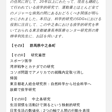
の住民に対して、20年以上にわたって、現在も継続し
て行われている疫学的研究で、運動量とほとんど全て
のメジャーな病気の間にあるおどろくべき関係が明ら
かにされました。本日は、科学的研究のSDGsにおける
役割に注目して、この中之条における疫学的研究を率
いておられる東京都健康長寿医療センター研究所の青
栁幸利先生に、お話を伺います。
【そのI】 群馬県中之条町
【そのII】 研究遍歴
スポーツ医学
湾岸戦争とカナダでの研究
コソボ問題でアメリカでの就職内定取り消し
帰国
東京都老人総合研究所：自然科学から社会科学へ
故郷で疫学研究
【そのIII】 中之条研究
生活習慣を活動計で測るという独創的研究
日常生活の数値化：2つの軸で人間の行動を表現