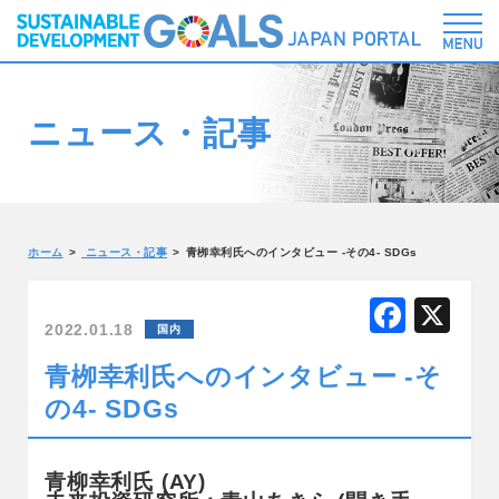
ニュース・記事
ホーム
ニュース・記事
青栁幸利氏へのインタビュー -その4- SDGs
F
X
2022.01.18
国内
a
青栁幸利氏へのインタビュー -そ
c
の4- SDGs
e
b
青柳
幸利氏 (AY)
o