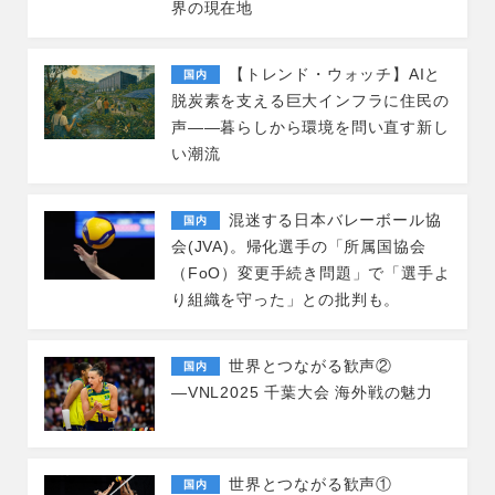
界の現在地
【トレンド・ウォッチ】AIと
国内
脱炭素を支える巨大インフラに住民の
声――暮らしから環境を問い直す新し
い潮流
混迷する日本バレーボール協
国内
会(JVA)。帰化選手の「所属国協会
（FoO）変更手続き問題」で「選手よ
り組織を守った」との批判も。
世界とつながる歓声②
国内
―VNL2025 千葉大会 海外戦の魅力
世界とつながる歓声①
国内