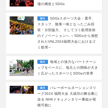
場の構造とSDGs
SDGsスポーツ大会：選手、
国内
スタッフ、観客一体となったごみ回
収・分別協力、 そしてゴミ処理技術
のイノベーションへ ～SDGsから発想
されたVNL2024福岡大会におけるゴ
ミ処理～
地域との強力なパートナーシ
国内
ップをベースに、地元との関係が大き
く広がったスポーツとSDGsの世界
バレーボールネーションズリ
国内
ーグ2024 福岡大会 大成功の舞台裏に
迫る NHKドキュメンタリー番組が視
聴可能に