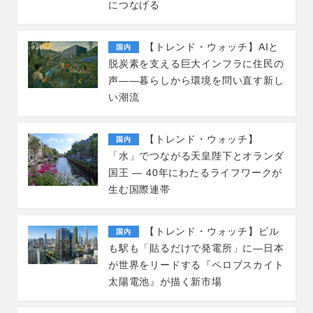
につなげる
【トレンド・ウォッチ】AIと
国内
脱炭素を支える巨大インフラに住民の
声――暮らしから環境を問い直す新し
い潮流
【トレンド・ウォッチ】
国内
「水」でつながる天皇陛下とオランダ
国王 — 40年にわたるライフワークが
生む国際連帯
【トレンド・ウォッチ】ビル
国内
も駅も「貼るだけで発電所」に―日本
が世界をリードする『ペロブスカイト
太陽電池』が描く新市場