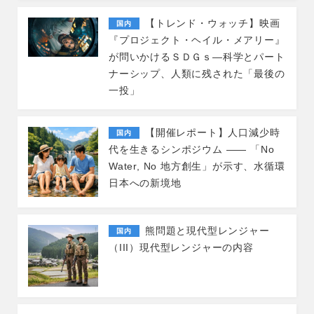
【トレンド・ウォッチ】映画
国内
『プロジェクト・ヘイル・メアリー』
が問いかけるＳＤＧｓ―科学とパート
ナーシップ、人類に残された「最後の
一投」
【開催レポート】人口減少時
国内
代を生きるシンポジウム ―― 「No
Water, No 地方創生」が示す、水循環
日本への新境地
熊問題と現代型レンジャー
国内
（III）現代型レンジャーの内容