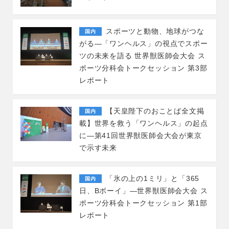
スポーツと動物、地球がつな
国内
がる—「ワンヘルス」の視点でスポー
ツの未来を語る 世界獣医師会大会 ス
ポーツ分科会トークセッション 第3部
レポート
【天皇陛下のおことば全文掲
国内
載】世界を救う「ワンヘルス」の起点
に―第41回世界獣医師会大会が東京
で示す未来
「氷の上の1ミリ」と「365
国内
日、Bボーイ」―世界獣医師会大会 ス
ポーツ分科会トークセッション 第1部
レポート