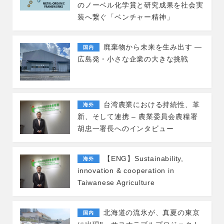
のノーベル化学賞と研究成果を社会実
装へ繋ぐ「ベンチャー精神」
廃棄物から未来を生み出す ―
国内
広島発・小さな企業の大きな挑戦
台湾農業における持続性、革
海外
新、そして連携 – 農業委員会農糧署
胡忠一署長へのインタビュー
【ENG】Sustainability,
海外
innovation & cooperation in
Taiwanese Agriculture
北海道の流氷が、真夏の東京
国内