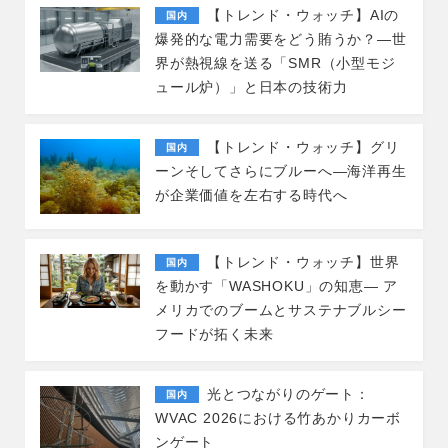
【トレンド・ウォッチ】AIの
国内
爆発的な電力需要をどう賄うか？―世
界が熱視線を送る「SMR（小型モジ
ュール炉）」と日本の技術力
【トレンド・ウォッチ】グリ
国内
ーンそしてさらにブルーへ―海洋再生
が企業価値を左右する時代へ
【トレンド・ウォッチ】世界
国内
を動かす「WASHOKU」の知恵― ア
メリカでのブームとサステナブルシー
フードが拓く未来
光とつながりのゲート：
国内
WVAC 2026における竹あかりカーボ
ンゲート