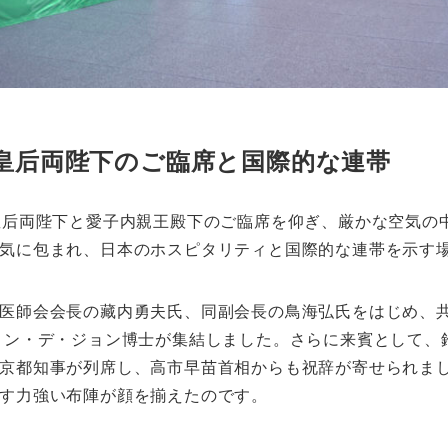
皇后両陛下のご臨席と国際的な連帯
皇后両陛下と愛子内親王殿下のご臨席を仰ぎ、厳かな空気の
気に包まれ、日本のホスピタリティと国際的な連帯を示す
医師会会長の藏内勇夫氏、同副会長の鳥海弘氏をはじめ、
ョン・デ・ジョン博士が集結しました。さらに来賓として、
京都知事が列席し、高市早苗首相からも祝辞が寄せられま
す力強い布陣が顔を揃えたのです。