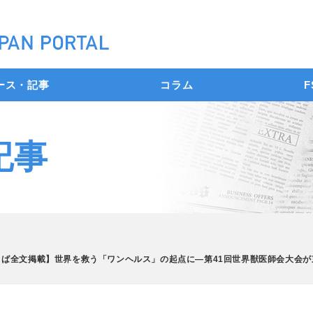
ース・記事
コラム
F
記事
とば全文掲載】世界を救う「ワンヘルス」の起点に―第41回世界獣医師会大会が