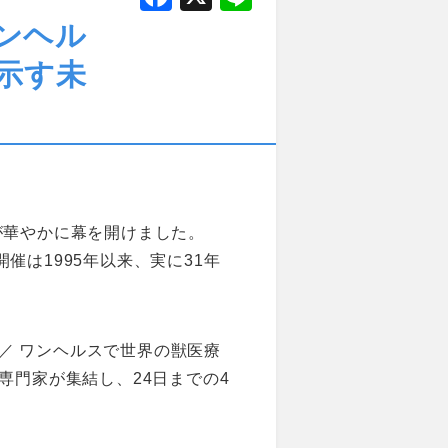
a
n
ンヘル
c
e
示す未
e
b
o
o
k
」が華やかに幕を開けました。
催は1995年以来、実に31年
the Key ／ ワンヘルスで世界の獣医療
専門家が集結し、24日までの4