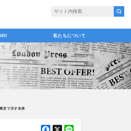
SRI
私たちについて
東京で示す未来
F
X
Li