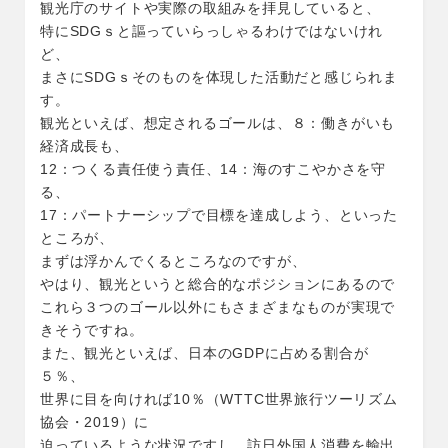
観光庁のサイトや実際の取組みを拝見していると、
特にSDGｓと謳っていらっしゃるわけではないけれ
ど、
まさにSDGｓそのものを体現した活動だと感じられま
す。
観光といえば、想定されるゴールは、８：働きがいも
経済成長も、
12：つくる責任使う責任、14：海のすこやかさを守
る、
17：パートナーシップで目標を達成しよう、といった
ところが、
まずは浮かんでくるところなのですが、
やはり、観光というと総合的なポジションにあるので
これら３つのゴール以外にもさまざまなものが実現で
きそうですね。
また、観光といえば、日本のGDPに占める割合が
５％、
世界に目を向ければ10％（WTTC世界旅行ツーリズム
協会・2019）に
迫っているような状況ですし、訪日外国人消費を輸出