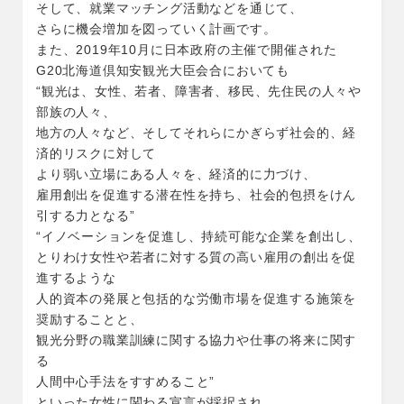
そして、就業マッチング活動などを通じて、
さらに機会増加を図っていく計画です。
また、2019年10月に日本政府の主催で開催された
G20北海道倶知安観光大臣会合においても
“観光は、女性、若者、障害者、移民、先住民の人々や
部族の人々、
地方の人々など、そしてそれらにかぎらず社会的、経
済的リスクに対して
より弱い立場にある人々を、経済的に力づけ、
雇用創出を促進する潜在性を持ち、社会的包摂をけん
引する力となる”
“イノベーションを促進し、持続可能な企業を創出し、
とりわけ女性や若者に対する質の高い雇用の創出を促
進するような
人的資本の発展と包括的な労働市場を促進する施策を
奨励することと、
観光分野の職業訓練に関する協力や仕事の将来に関す
る
人間中心手法をすすめること”
といった女性に関わる宣言が採択され、