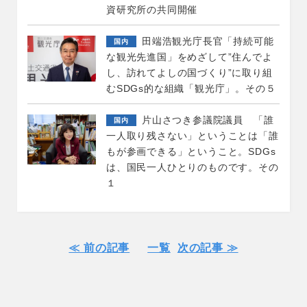
資研究所の共同開催
田端浩観光庁長官「持続可能
国内
な観光先進国」をめざして”住んでよ
し、訪れてよしの国づくり”に取り組
むSDGs的な組織「観光庁」。その５
片山さつき参議院議員 「誰
国内
一人取り残さない」ということは「誰
もが参画できる」ということ。SDGs
は、国民一人ひとりのものです。その
１
≪ 前の記事
一覧
次の記事 ≫