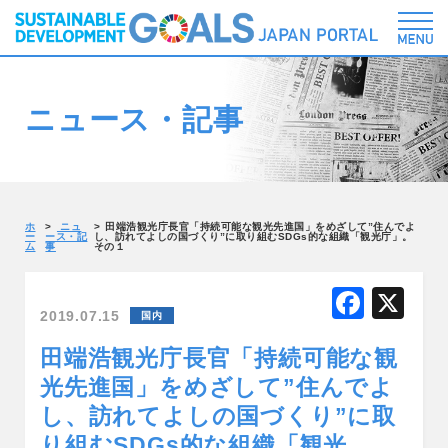
ニュース・記事
ホ
ニュ
田端浩観光庁長官「持続可能な観光先進国」をめざして”住んでよ
ー
ース・記
し、訪れてよしの国づくり”に取り組むSDGs的な組織「観光庁」。
ム
事
その１
F
X
2019.07.15
国内
a
田端浩観光庁長官「持続可能な観
c
光先進国」をめざして”住んでよ
e
し、訪れてよしの国づくり”に取
b
り組むSDGs的な組織「観光