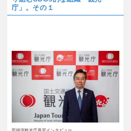
o
庁」。その１
o
k
田端浩観光庁長官インタビュー