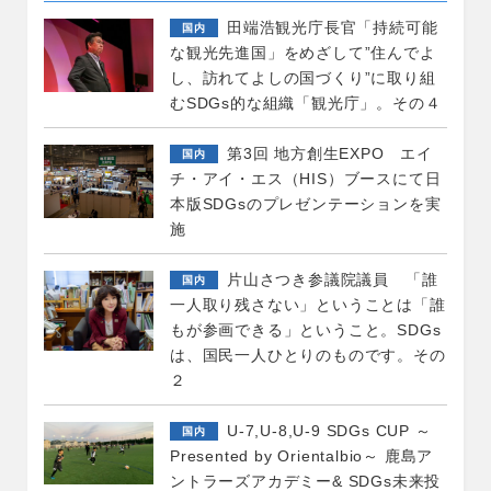
田端浩観光庁長官「持続可能
国内
な観光先進国」をめざして”住んでよ
し、訪れてよしの国づくり”に取り組
むSDGs的な組織「観光庁」。その４
第3回 地方創生EXPO エイ
国内
チ・アイ・エス（HIS）ブースにて日
本版SDGsのプレゼンテーションを実
施
片山さつき参議院議員 「誰
国内
一人取り残さない」ということは「誰
もが参画できる」ということ。SDGs
は、国民一人ひとりのものです。その
２
U-7,U-8,U-9 SDGs CUP ～
国内
Presented by Orientalbio～ 鹿島ア
ントラーズアカデミー& SDGs未来投