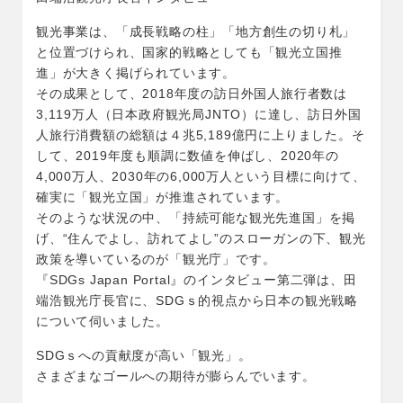
観光事業は、「成長戦略の柱」「地方創生の切り札」
と位置づけられ、国家的戦略としても「観光立国推
進」が大きく掲げられています。
その成果として、2018年度の訪日外国人旅行者数は
3,119万人（日本政府観光局JNTO）に達し、訪日外国
人旅行消費額の総額は４兆5,189億円に上りました。そ
して、2019年度も順調に数値を伸ばし、2020年の
4,000万人、2030年の6,000万人という目標に向けて、
確実に「観光立国」が推進されています。
そのような状況の中、「持続可能な観光先進国」を掲
げ、“住んでよし、訪れてよし”のスローガンの下、観光
政策を導いているのが「観光庁」です。
『SDGs Japan Portal』のインタビュー第二弾は、田
端浩観光庁長官に、SDGｓ的視点から日本の観光戦略
について伺いました。
SDGｓへの貢献度が高い「観光」。
さまざまなゴールへの期待が膨らんでいます。