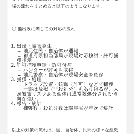
場の流れをまとめると以下のようになります。
① 熊出没に際しての対応の流れ
出没・被害発生
→ 地元住民・自治体が通報
→ 都道府県担当部局が現場対応検討・許可捕
獲指示
許可捕獲申請・許可付与
→ ハンターが許可を取得
→ 地元警察・自治体が現場安全を確保
捕獲・処理
→ トラップ設置・銃猟（許可）などで捕獲
→ 一部は放獣（非殺処分）もあり得るが、人
身被害リスクある個体は通常殺処分される傾
向が強い。
報告・統計
→ 捕獲数・殺処分数は環境省が年次で集計
以上の対策の流れは、国、自治体、民間の様々な組織