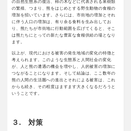
の自然生態系の復活、柿の木などに代表される果樹類
の繁殖、つまり、熊をはじめとする野生動物の食糧の
増加を招いています。さらには、市街地の増加とそれ
に伴う人口の増加は、有り余る食料を生み出してお
り、熊たちが市街地に行動範囲を広げてくると、そこ
は熊たちにとっての新たな豊富な食糧供給の場となり
ます。
以上が、現代における被害の発生地域の変化の特徴と
考えられます。このような生態系と人間社会の変化
が、人と熊の遭遇の機会を増やし、人的被害の増加に
つながることになります。そして結論は、ここ数年の
熊の人間の生活圏への進出とそれによる被害は、これ
からも続き、その程度はますます大きくなるだろうと
いうことです。
３. 対策