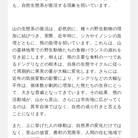
も、自然生態系が復活する現象を招いています。
山の生態系の復活は、必然的に、種々の野生動物の増
加に結びつき、実際、近年特に、シカやイノシシの急
増とともに、熊の急増を招いています。これらは、山
の森林地帯での野生動物たちの食糧バランスの崩れを
引き起こします。例えば、熊の主要な食料の一つであ
るドングリなどの樹木は、自身の生態サイクルに従っ
て周期的に果実の量が大幅に変化します。さらには、
近年の気候変動の影響により、ドングリなどの大幅な
不作は、個体数が劇的に増加した熊たちの生存にとっ
て、大きな脅威となってきています。その結果、熊の
活動域が、山から里山、さらには市街地に広がってく
るのは、異常自体ではなく、自然の成り行きと言える
ことになります。
また、上に挙げた人の移動は、自然界の変化だけでは
なく、里山の放置、農村の荒廃等、人間の住む地域で