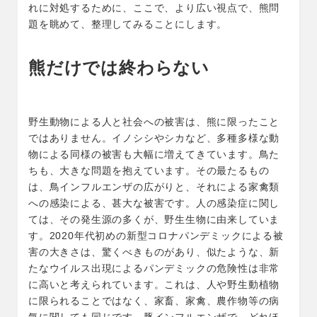
れに対処するために、ここで、より広い視点で、熊問
題を眺めて、整理してみることにします。
熊だけでは終わらない
野生動物による人と社会への被害は、熊に限ったこと
ではありません。イノシシやシカなど、多種多様な動
物による同様の被害も大幅に増えてきています。鳥た
ちも、大きな問題を抱えています。その最たるもの
は、鳥インフルエンザの広がりと、それによる家禽類
への感染による、甚大な被害です。人の感染症に関し
ては、その発生源の多くが、野生生物に由来していま
す。2020年代初めの新型コロナパンデミックによる被
害の大きさは、驚くべきものがあり、似たような、新
たなウイルス出現によるパンデミックの危険性は非常
に高いと考えられています。これは、人や野生動植物
に限られることではなく、家畜、家禽、農作物等の病