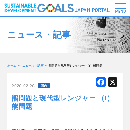
ニュース・記事
ホーム
ニュース・記事
熊問題と現代型レンジャー （I）熊問題
F
X
2026.02.26
国内
a
熊問題と現代型レンジャー （I）
c
熊問題
e
b
o