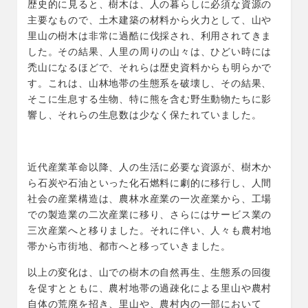
歴史的に見ると、樹木は、人の暮らしに必須な資源の
主要なもので、土木建築の材料から火力として、山や
里山の樹木は非常に過酷に伐採され、利用されてきま
した。その結果、人里の周りの山々は、ひどい時には
禿山になるほどで、それらは歴史資料からも明らかで
す。これは、山林地帯の生態系を破壊し、その結果、
そこに生息する生物、特に熊を含む野生動物たちに影
響し、それらの生息数は少なく保たれていました。
近代産業革命以降、人の生活に必要な資源が、樹木か
ら石炭や石油といった化石燃料に劇的に移行し、人間
社会の産業構造は、農林水産業の一次産業から、工場
での製造業の二次産業に移り、さらにはサービス業の
三次産業へと移りました。それに伴い、人々も農村地
帯から市街地、都市へと移っていきました。
以上の変化は、山での樹木の自然再生、生態系の回復
を促すとともに、農村地帯の過疎化による里山や農村
自体の荒廃を招き、里山や、農村内の一部において