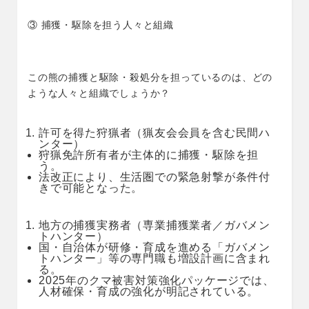
③ 捕獲・駆除を担う人々と組織
この熊の捕獲と駆除・殺処分を担っているのは、どの
ような人々と組織でしょうか？
許可を得た狩猟者（猟友会会員を含む民間ハ
ンター）
狩猟免許所有者が主体的に捕獲・駆除を担
う。
法改正により、生活圏での緊急射撃が条件付
きで可能となった。
地方の捕獲実務者（専業捕獲業者／ガバメン
トハンター）
国・自治体が研修・育成を進める「ガバメン
トハンター」等の専門職も増設計画に含まれ
る。
2025年のクマ被害対策強化パッケージでは、
人材確保・育成の強化が明記されている。