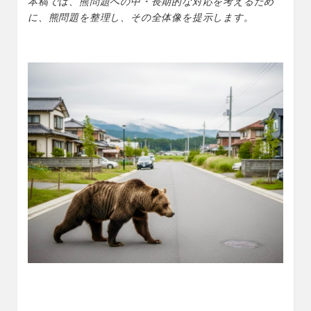
本稿では、熊問題への中・長期的な対応を考えるため
o
に、熊問題を整理し、その全体像を提示します。
k