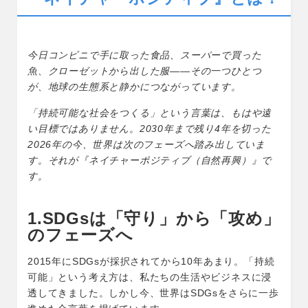
o
o
k
今日コンビニで手に取った食品、スーパーで買った
魚、クローゼットから出した服——その一つひとつ
が、地球の生態系と静かにつながっています。
「持続可能な社会をつくる」という言葉は、もはや遠
い目標ではありません。2030年まで残り4年を切った
2026年の今、世界は次のフェーズへ踏み出していま
す。それが『ネイチャーポジティブ（自然再興）』で
す。
1.SDGs
は「守り」から「攻め」
のフェーズへ
2015年にSDGsが採択されてから10年あまり。「持続
可能」という考え方は、私たちの生活やビジネスに浸
透してきました。しかし今、世界はSDGsをさらに一歩