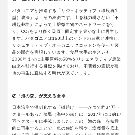
パタゴニアが推進する「リジェネラティブ（環境再生
型）農法」は、その象徴です。土を極力耕さない「不
耕起栽培」によって土壌微生物のネットワークを守
り、CO₂をより多く吸収・固定する豊かな土に再生し
ます。パタゴニアは150以上のインドの農家と連携し、
リジェネラティブ・オーガニックコットンを使った製
品の販売を実現しています。食品大手のネスレも、
2030年までに主要原料の50%をリジェネラティブ農業
由来へ移行する目標を掲げており、消費者の選択が農
地の再生に直結する時代が来ています。
③
「海の森」が支える食卓
日本沿岸で深刻化する「磯焼け」——かつて約34万ヘ
クタールあった藻場（海中の森）は、2017年には約17
万ヘクタールに半減しました。この「海の森」を積極
的に再生することで、魚の住処を増やし漁獲量を底上