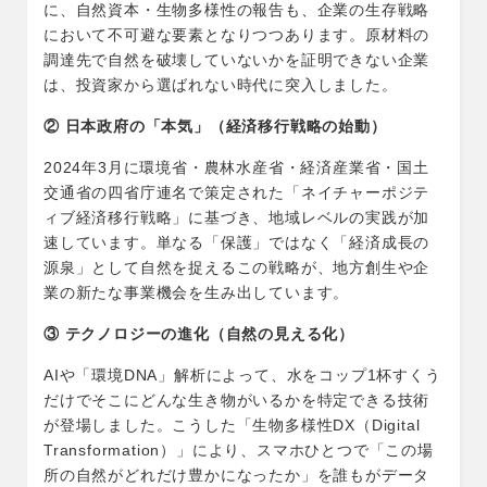
に、自然資本・生物多様性の報告も、企業の生存戦略
において不可避な要素となりつつあります。原材料の
調達先で自然を破壊していないかを証明できない企業
は、投資家から選ばれない時代に突入しました。
②
日本政府の「本気」（経済移行戦略の始動）
2024年3月に環境省・農林水産省・経済産業省・国土
交通省の四省庁連名で策定された「ネイチャーポジテ
ィブ経済移行戦略」に基づき、地域レベルの実践が加
速しています。単なる「保護」ではなく「経済成長の
源泉」として自然を捉えるこの戦略が、地方創生や企
業の新たな事業機会を生み出しています。
③
テクノロジーの進化（自然の見える化）
AIや「環境DNA」解析によって、水をコップ1杯すくう
だけでそこにどんな生き物がいるかを特定できる技術
が登場しました。こうした「生物多様性DX（Digital
Transformation）」により、スマホひとつで「この場
所の自然がどれだけ豊かになったか」を誰もがデータ