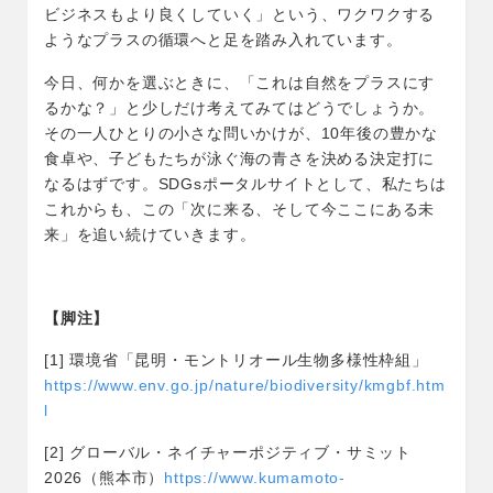
ビジネスもより良くしていく」という、ワクワクする
ようなプラスの循環へと足を踏み入れています。
今日、何かを選ぶときに、「これは自然をプラスにす
るかな？」と少しだけ考えてみてはどうでしょうか。
その一人ひとりの小さな問いかけが、10年後の豊かな
食卓や、子どもたちが泳ぐ海の青さを決める決定打に
なるはずです。SDGsポータルサイトとして、私たちは
これからも、この「次に来る、そして今ここにある未
来」を追い続けていきます。
【脚注】
[1] 環境省「昆明・モントリオール生物多様性枠組」
https://www.env.go.jp/nature/biodiversity/kmgbf.htm
l
[2] グローバル・ネイチャーポジティブ・サミット
2026（熊本市）
https://www.kumamoto-