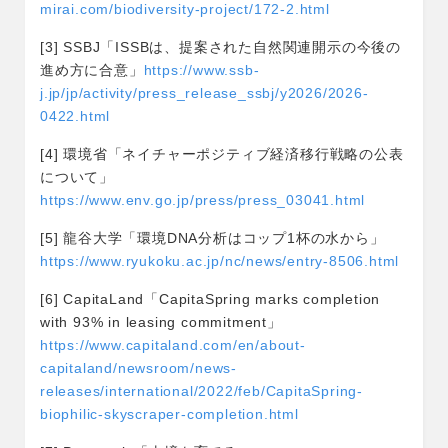
mirai.com/biodiversity-project/172-2.html
[3] SSBJ「ISSBは、提案された自然関連開示の今後の
進め方に合意」
https://www.ssb-
j.jp/jp/activity/press_release_ssbj/y2026/2026-
0422.html
[4] 環境省「ネイチャーポジティブ経済移行戦略の公表
について」
https://www.env.go.jp/press/press_03041.html
[5] 龍谷大学「環境DNA分析はコップ1杯の水から」
https://www.ryukoku.ac.jp/nc/news/entry-8506.html
[6] CapitaLand「CapitaSpring marks completion
with 93% in leasing commitment」
https://www.capitaland.com/en/about-
capitaland/newsroom/news-
releases/international/2022/feb/CapitaSpring-
biophilic-skyscraper-completion.html