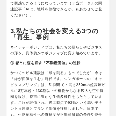
で実感できるようになっています（※当ポータルの関
連記事「AIは、地球を修復できるか」もあわせてご覧
ください）。
3.私たちの社会を変える3つの
「再生」事例
ネイチャーポジティブは、私たちの暮らしやビジネス
の形を、具体的かつポジティブに変え始めています。
①
都市に森を戻す「不動産価値」の逆転
かつてのビル建設は「緑を削る」ものでしたが、今は
「緑が価値を生む」時代です。シンガポールの「キャ
ピタスプリング」は、51階建て・高さ280mの超高層ビ
ルに8万本超・130種以上の植物からなる広大な空中庭
園を設け、都市に豊かな生物多様性をもたらしていま
す。これが評価され、竣工時点で93%という高いテナ
ント入居率とブランド価値を獲得しました。日本で
も、生物多様性への貢献度が不動産融資の条件や物件