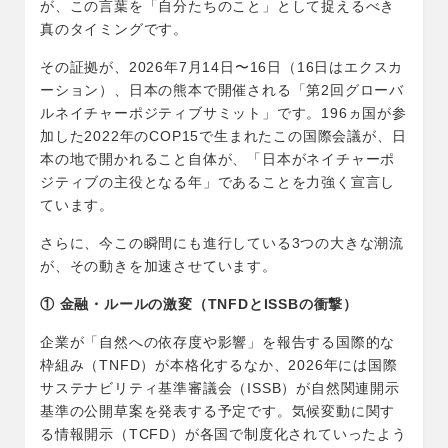
が、この言葉を「自分たちのこと」として捉えるべき
真のタイミングです。
その証拠が、2026年7月14日〜16日（16日はエクスカ
ーション）、日本の熊本で開催される「第2回グローバ
ルネイチャーポジティブサミット」です。196ヵ国が参
加した2022年のCOP15で生まれたこの国際会議が、日
本の地で開かれること自体が、「日本がネイチャーポ
ジティブの主役となる年」であることを力強く宣言し
ています。
さらに、今この瞬間にも進行している3つの大きな潮流
が、その動きを加速させています。
①
金融・ルールの激変（TNFDとISSBの衝撃）
企業が「自然への依存度や影響」を報告する国際的な
枠組み（TNFD）が本格化するなか、2026年には国際
サステナビリティ基準審議会（ISSB）が自然関連開示
基準の公開草案を発表する予定です。気候変動に関す
る情報開示（TCFD）が各国で制度化されていったよう