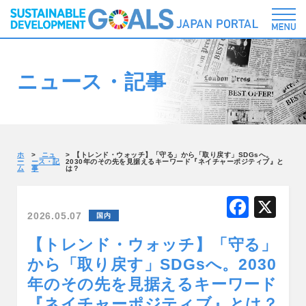
ニュース・記事
ホ
ニュ
【トレンド・ウォッチ】「守る」から「取り戻す」SDGsへ。
ー
ース・記
2030年のその先を見据えるキーワード『ネイチャーポジティブ』と
ム
事
は？
F
X
2026.05.07
国内
a
【トレンド・ウォッチ】「守る」
c
から「取り戻す」SDGsへ。2030
e
年のその先を見据えるキーワード
b
『ネイチャーポジティブ』とは？