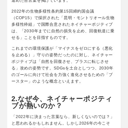
進めた合言葉を掲げています。
2022年の生物多様性条約第15回締約国会議
（COP15）で採択された「昆明・モントリオール生物
多様性枠組」で国際合意されたネイチャーポジティブ
は、「2030年までに自然の損失を止め、回復軌道に乗
せる」ことを目指すものです。
これまでの環境保護が「マイナスをゼロにする（悪化
を止める）」守りの姿勢だったのに対し、ネイチャー
ポジティブは「自然を回復させ、プラスに転じさせ
る」攻めの姿勢です。SDGsを土台としつつ、2030年
のゴールに向けて社会を力強く進化させるための「ブ
ースター」のような概念といえます。
2.なぜ今、ネイチャーポジティ
ブが熱いのか？
「2022年に決まった言葉なら、新しくないのでは？」
と思われるかもしれません。しかし2026年の今こそ