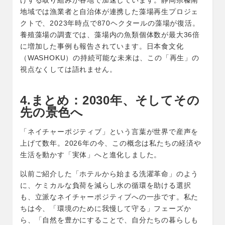
げする取り組みが各地で加速しています。静岡県榛南
地域では漁業者と自治体が連携した藻場再生プロジェ
クトで、2023年時点で870ヘクタールの藻場が復活。
養殖藻場の調査では、藻場内の魚類個体数が最大36倍
に増加した事例も報告されています。日本食文化
（WASHOKU）の持続可能な未来は、この「再生」の
視点なくしては語れません。
4.まとめ：2030年、そしてその
先の景色へ
「ネイチャーポジティブ」という言葉が世界で産声を
上げて数年。2026年の今、この概念は私たちの経済や
生活を動かす「実体」へと進化しました。
以前ご紹介した「ホテルから始まる洗濯革命」のよう
に、ケミカルな負荷を減らし水の循環を助ける選択
も、立派なネイチャーポジティブへの一歩です。私た
ちは今、「環境のために我慢して守る」フェーズか
ら、「自然を豊かにすることで、自分たちの暮らしも